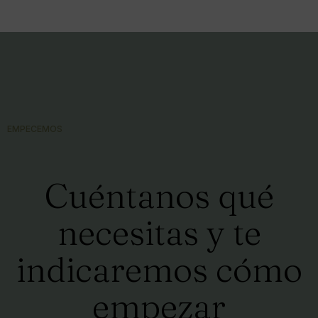
EMPECEMOS
Cuéntanos qué
necesitas y te
indicaremos cómo
empezar