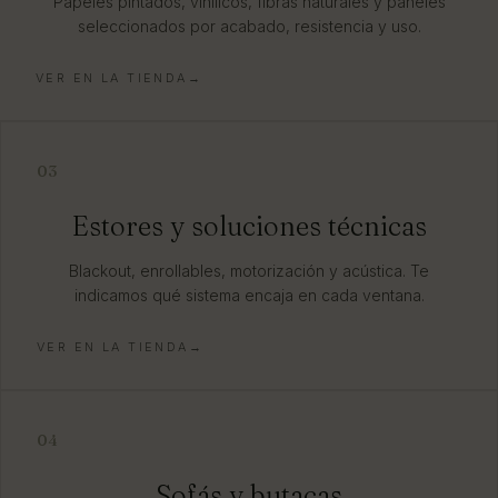
Papeles pintados, vinílicos, fibras naturales y paneles
seleccionados por acabado, resistencia y uso.
VER EN LA TIENDA→
03
Estores y soluciones técnicas
Blackout, enrollables, motorización y acústica. Te
indicamos qué sistema encaja en cada ventana.
VER EN LA TIENDA→
04
Sofás y butacas