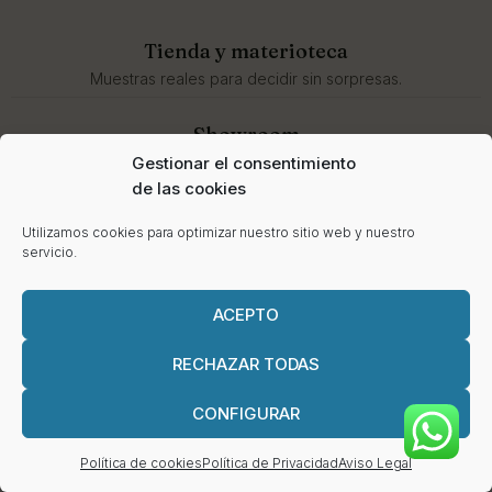
Tienda y materioteca
Muestras reales para decidir sin sorpresas.
Showroom
Prueba sofás, butacas y confort antes de comprar.
Gestionar el consentimiento
de las cookies
Ejecución
Utilizamos cookies para optimizar nuestro sitio web y nuestro
Suministro, instalación y posventa con un solo contacto.
servicio.
ACEPTO
RESERVAR VISITA
RECHAZAR TODAS
CONFIGURAR
Política de cookies
Política de Privacidad
Aviso Legal