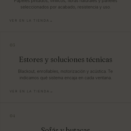
Papeles pintados, vinílicos, fibras naturales y paneles
seleccionados por acabado, resistencia y uso.
VER EN LA TIENDA→
03
Estores y soluciones técnicas
Blackout, enrollables, motorización y acústica. Te
indicamos qué sistema encaja en cada ventana.
VER EN LA TIENDA→
04
Sofás y butacas