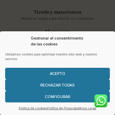
Tienda y materioteca
Muestras reales para decidir sin sorpresas.
Showroom
Prueba sofás, butacas y confort antes de comprar.
Gestionar el consentimiento
de las cookies
Ejecución
Utilizamos cookies para optimizar nuestro sitio web y nuestro
Suministro, instalación y posventa con un solo contacto.
servicio.
ACEPTO
RESERVAR VISITA
RECHAZAR TODAS
CONFIGURAR
Política de cookies
Política de Privacidad
Aviso Legal